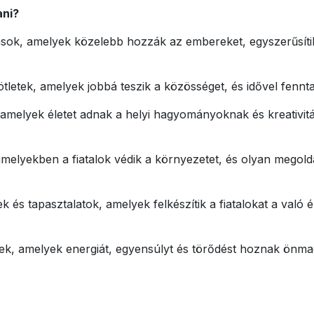
ani?
k, amelyek közelebb hozzák az embereket, egyszerűsítik a 
 ötletek, amelyek jobbá teszik a közösséget, és idővel fe
, amelyek életet adnak a helyi hagyományoknak és kreativit
 amelyekben a fiatalok védik a környezetet, és olyan megold
 és tapasztalatok, amelyek felkészítik a fiatalokat a való éle
, amelyek energiát, egyensúlyt és törődést hoznak önm