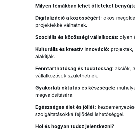
Milyen témákban lehet ötleteket benyújt
Digitalizáció a közösségért:
okos megoldáso
projektekké válhatnak.
Szociális és közösségi vállalkozás
: olyan
Kulturális és kreatív innováció
: projektek
alakítják.
Fenntarthatóság és tudatosság
: akciók,
vállalkozások születhetnek.
Gyakorlati oktatás és készségek:
műhelyek
megvalósítására.
Egészséges élet és jóllét:
kezdeményezések
szolgáltatásokká fejlődési lehetőséggel.
Hol és hogyan tudsz jelentkezni?