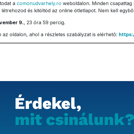
atodat a
comonudvarhely.ro
weboldalon. Minden csapattag n
étrehozod és kitöltöd az online ötletlapot. Nem kell egybő
vember 9.
, 23 óra 59 percig.
az oldalon, ahol a részletes szabályzat is elérhető:
https
Érdekel,
mit csinálunk