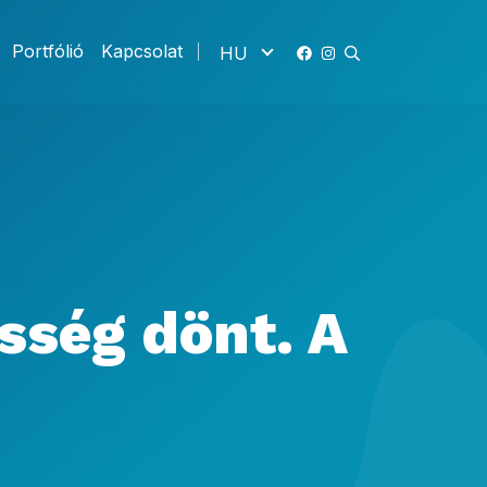
Portfólió
Kapcsolat
HU
össég dönt. A