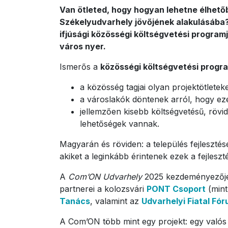
Van ötleted, hogy hogyan lehetne élhető
Székelyudvarhely jövőjének alakulásába? 
ifjúsági közösségi költségvetési programj
város nyer.
Ismerős a
közösségi költségvetési progr
a közösség tagjai olyan projektötlet
a városlakók döntenek arról, hogy ez
jellemzően kisebb költségvetésű, röv
lehetőségek vannak.
Magyarán és röviden: a település fejlesztés
akiket a leginkább érintenek ezek a fejles
A
Com’ON Udvarhely
2025 kezdeményezője
partnerei a kolozsvári
PONT Csoport
(mint
Tanács
, valamint az
Udvarhelyi Fiatal Fó
A Com’ON több mint egy projekt: egy valós