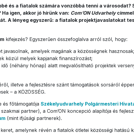
bbé és a fiatalok számára vonzóbbá tenni a városodat? 
Ha igen, akkor jó hírünk van:
Com’ON Udvarhely
címmel 
át. A lényeg egyszerű: a fiatalok projektjavaslatokat t
am
kifejezés? Egyszerűen összefoglalva arról szól, hogy:
eket javasolnak, amelyek magának a közösségnek hasznosak
ek közül melyek kapjanak finanszírozást;
id idő (néhány hónap) alatt megvalósítható projektek vers
éről, illetve a fejlesztésre szánt támogatások sorsáról épp
ztések – a KÖZÖSSÉG.
 és főtámogatója
Székelyudvarhely Polgármesteri Hivat
 szakmai partner), a Com’ON koncepció alapítója és fejlesz
rum
(mint ifjúsági partnerek).
 keret, amelynek révén a fiatalok ötletei közösségi hatás