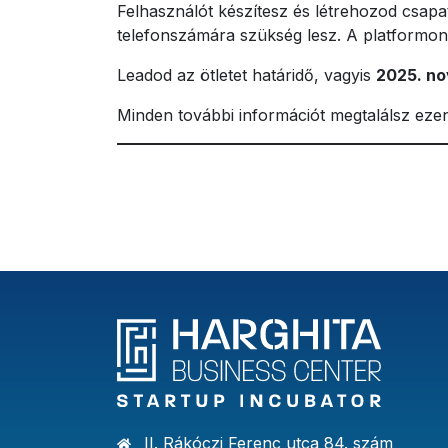
Felhasználót készítesz és létrehozod csap
telefonszámára szükség lesz. A platformon l
Leadod az ötletet határidő, vagyis
2025. no
Minden további információt megtalálsz ezen 
II. Rákóczi Ferenc utca 84. szám