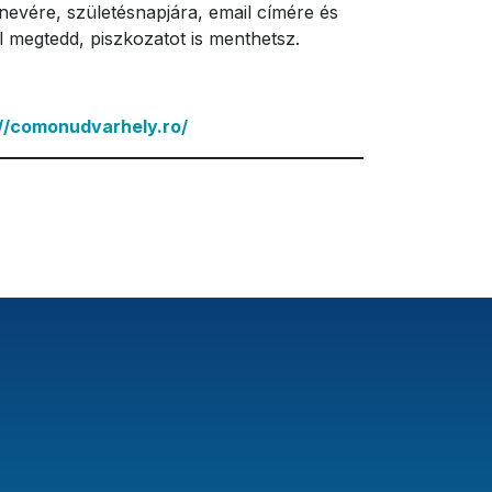
evére, születésnapjára, email címére és
l megtedd, piszkozatot is menthetsz.
://comonudvarhely.ro/
?