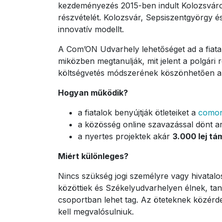
kezdeményezés 2015-ben indult Kolozsváron,
részvételét. Kolozsvár, Sepsiszentgyörgy 
innovatív modellt.
A Com’ON Udvarhely lehetőséget ad a fiata
miközben megtanulják, mit jelent a polgári 
költségvetés módszerének köszönhetően a fi
Hogyan működik?
a fiatalok benyújtják ötleteiket a
comon
a közösség online szavazással dönt ar
a nyertes projektek akár
3.000 lej t
Miért különleges?
Nincs szükség jogi személyre vagy hivatalos 
közöttiek és Székelyudvarhelyen élnek, tanu
csoportban lehet tag. Az öteteknek közérdek
kell megvalósulniuk.