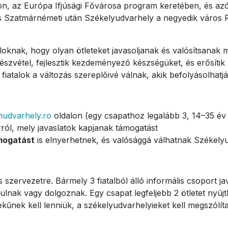
 az Európa Ifjúsági Fővárosa program keretében, és azóta 
és Szatmárnémeti után Székelyudvarhely a negyedik város 
loknak, hogy olyan ötleteket javasoljanak és valósítsanak
részvétel, fejlesztik kezdeményező készségüket, és erősítik 
atalok a változás szereplőivé válnak, akik befolyásolhatjá
udvarhely.ro
oldalon (egy csapathoz legalább 3, 14–35 év
ról, mely javaslatok kapjanak támogatást
ámogatást
is elnyerhetnek, és valósággá válhatnak Székely
szervezetre. Bármely 3 fiatalból álló informális csoport jav
lnak vagy dolgoznak. Egy csapat legfeljebb 2 ötletet nyújt
űnek kell lenniük, a székelyudvarhelyieket kell megszólítan