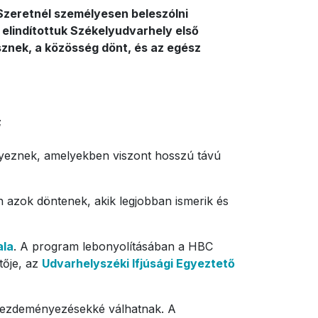
Szeretnél személyesen beleszólni
elindítottuk Székelyudvarhely első
esznek, a közösség dönt, és az egész
;
enyeznek, amelyekben viszont hosszú távú
en azok döntenek, akik legjobban ismerik és
ala
. A program lebonyolításában a HBC
tője, az
Udvarhelyszéki Ifjúsági Egyeztető
ú kezdeményezésekké válhatnak. A