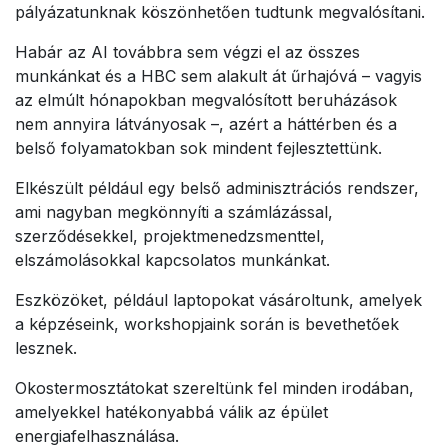
pályázatunknak köszönhetően tudtunk megvalósítani.
Habár az AI továbbra sem végzi el az összes
munkánkat és a HBC sem alakult át űrhajóvá – vagyis
az elmúlt hónapokban megvalósított beruházások
nem annyira látványosak –, azért a háttérben és a
belső folyamatokban sok mindent fejlesztettünk.
Elkészült például egy belső adminisztrációs rendszer,
ami nagyban megkönnyíti a számlázással,
szerződésekkel, projektmenedzsmenttel,
elszámolásokkal kapcsolatos munkánkat.
Eszközöket, például laptopokat vásároltunk, amelyek
a képzéseink, workshopjaink során is bevethetőek
lesznek.
Okostermosztátokat szereltünk fel minden irodában,
amelyekkel hatékonyabbá válik az épület
energiafelhasználása.