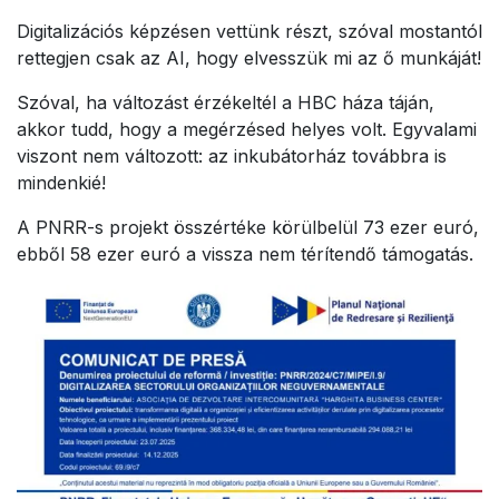
Digitalizációs képzésen vettünk részt, szóval mostantól
rettegjen csak az AI, hogy elvesszük mi az ő munkáját!
Szóval, ha változást érzékeltél a HBC háza táján,
akkor tudd, hogy a megérzésed helyes volt. Egyvalami
viszont nem változott: az inkubátorház továbbra is
mindenkié!
A PNRR-s projekt összértéke körülbelül 73 ezer euró,
ebből 58 ezer euró a vissza nem térítendő támogatás.