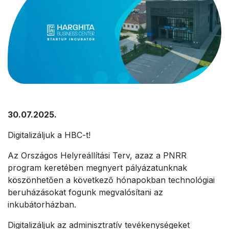
30.07.2025.
Digitalizáljuk a HBC-t!
Az Országos Helyreállítási Terv, azaz a PNRR
program keretében megnyert pályázatunknak
köszönhetően a következő hónapokban technológiai
beruházásokat fogunk megvalósítani az
inkubátorházban.
Digitalizáljuk az adminisztratív tevékenységeket