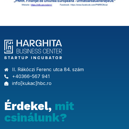
II. Rákóczi Ferenc utca 84. szám
+40366–567 941
info[kukac]hbc.ro
Érdekel,
mit
csinálunk?