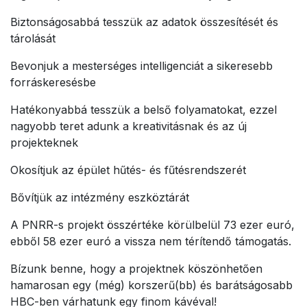
Biztonságosabbá tesszük az adatok összesítését és
tárolását
Bevonjuk a mesterséges intelligenciát a sikeresebb
forráskeresésbe
Hatékonyabbá tesszük a belső folyamatokat, ezzel
nagyobb teret adunk a kreativitásnak és az új
projekteknek
Okosítjuk az épület hűtés- és fűtésrendszerét
Bővítjük az intézmény eszköztárát
A PNRR-s projekt összértéke körülbelül 73 ezer euró,
ebből 58 ezer euró a vissza nem térítendő támogatás.
Bízunk benne, hogy a projektnek köszönhetően
hamarosan egy (még) korszerű(bb) és barátságosabb
HBC-ben várhatunk egy finom kávéval!