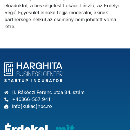
előadóktól, a beszélgetést Lukács László, az Erdélyi
Régió Egyesület elnöke fogja moderálni, akinek
partnersége nélkül az esemény nem jöhetett volna
létre.
II. Rákóczi Ferenc utca 84. szám
+40366–567 941
info[kukac]hbc.ro
Érdekel,
mit