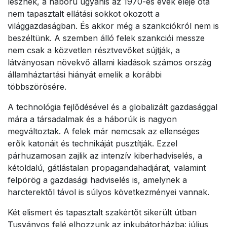
lesznek, a háború ugyanis az 1970-es évek eleje óta
nem tapasztalt ellátási sokkot okozott a
világgazdaságban. És akkor még a szankciókról nem is
beszéltünk. A szemben álló felek szankciói messze
nem csak a közvetlen résztvevőket sújtják, a
látványosan növekvő állami kiadások számos ország
államháztartási hiányát emelik a korábbi
többszörösére.
A technológia fejlődésével és a globalizált gazdasággal
mára a társadalmak és a háborúk is nagyon
megváltoztak. A felek már nemcsak az ellenséges
erők katonáit és technikáját pusztítják. Ezzel
párhuzamosan zajlik az intenzív kiberhadviselés, a
kétoldalú, gátlástalan propagandahadjárat, valamint
felpörög a gazdasági hadviselés is, amelynek a
harcterektől távol is súlyos következményei vannak.
Két elismert és tapasztalt szakértőt sikerült útban
Tusványos felé elhozzunk az inkubátorházba: július