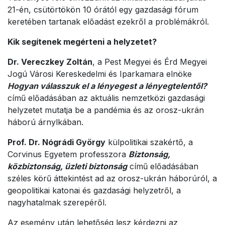
21-én, csütörtökön 10 órától egy gazdasági fórum
keretében tartanak előadást ezekről a problémákról.
Kik segítenek megérteni a helyzetet?
Dr. Vereczkey Zoltán
, a Pest Megyei és Érd Megyei
Jogú Városi Kereskedelmi és Iparkamara elnöke
Hogyan válasszuk el a lényegest a lényegtelentől?
című előadásában az aktuális nemzetközi gazdasági
helyzetet mutatja be a pandémia és az orosz-ukrán
háború árnylkában.
Prof. Dr. Nógrádi György
külpolitikai szakértő, a
Corvinus Egyetem professzora
Biztonság,
közbiztonság, üzleti biztonság
című előadásában
széles körű áttekintést ad az orosz-ukrán háborúról, a
geopolitikai katonai és gazdasági helyzetről, a
nagyhatalmak szerepéről.
Az esemény után lehetőség lesz kérdezni az