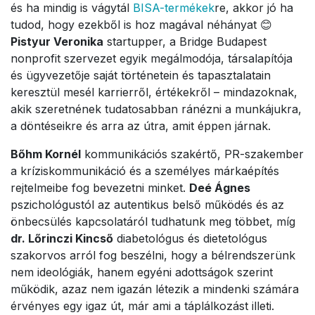
és ha mindig is vágytál
BISA-termékek
re, akkor jó ha
tudod, hogy ezekből is hoz magával néhányat 😊
Pistyur Veronika
startupper, a Bridge Budapest
nonprofit szervezet egyik megálmodója, társalapítója
és ügyvezetője saját történetein és tapasztalatain
keresztül mesél karrierről, értékekről – mindazoknak,
akik szeretnének tudatosabban ránézni a munkájukra,
a döntéseikre és arra az útra, amit éppen járnak.
Bőhm Kornél
kommunikációs szakértő, PR-szakember
a kríziskommunikáció és a személyes márkaépítés
rejtelmeibe fog bevezetni minket.
Deé Ágnes
pszichológustól az autentikus belső működés és az
önbecsülés kapcsolatáról tudhatunk meg többet, míg
dr. Lőrinczi Kincső
diabetológus és dietetológus
szakorvos arról fog beszélni, hogy a bélrendszerünk
nem ideológiák, hanem egyéni adottságok szerint
működik, azaz nem igazán létezik a mindenki számára
érvényes egy igaz út, már ami a táplálkozást illeti.