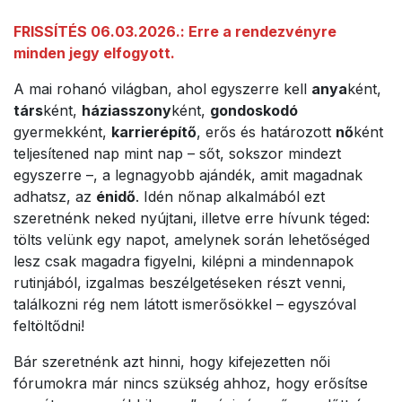
FRISSÍTÉS 06.03.2026.: Erre a rendezvényre
minden jegy elfogyott.
A mai rohanó világban, ahol egyszerre kell
anya
ként,
társ
ként,
háziasszony
ként,
gondoskodó
gyermekként,
karrierépítő
, erős és határozott
nő
ként
teljesítened nap mint nap – sőt, sokszor mindezt
egyszerre –, a legnagyobb ajándék, amit magadnak
adhatsz, az
énidő
. Idén nőnap alkalmából ezt
szeretnénk neked nyújtani, illetve erre hívunk téged:
tölts velünk egy napot, amelynek során lehetőséged
lesz csak magadra figyelni, kilépni a mindennapok
rutinjából, izgalmas beszélgetéseken részt venni,
találkozni rég nem látott ismerősökkel – egyszóval
feltöltődni!
Bár szeretnénk azt hinni, hogy kifejezetten női
fórumokra már nincs szükség ahhoz, hogy erősítse