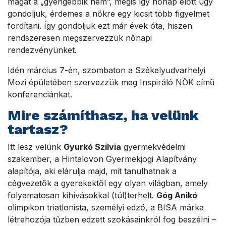
magát a „gyengébbik nem”, mégis így nőnap előtt úgy
gondoljuk, érdemes a nőkre egy kicsit több figyelmet
fordítani. Így gondoljuk ezt már évek óta, hiszen
rendszeresen megszervezzük nőnapi
rendezvényünket.
Idén március 7-én, szombaton a Székelyudvarhelyi
Mozi épületében szervezzük meg Inspiráló NŐK című
konferenciánkat.
Mire számíthasz, ha velünk
tartasz?
Itt lesz velünk
Gyurkó Szilvia
gyermekvédelmi
szakember, a Hintalovon Gyermekjogi Alapítvány
alapítója, aki elárulja majd, mit tanulhatnak a
cégvezetők a gyerekektől egy olyan világban, amely
folyamatosan kihívásokkal (túl)terhelt.
Góg Anikó
olimpikon triatlonista, személyi edző, a BISA márka
létrehozója tűzben edzett szokásainkról fog beszélni –