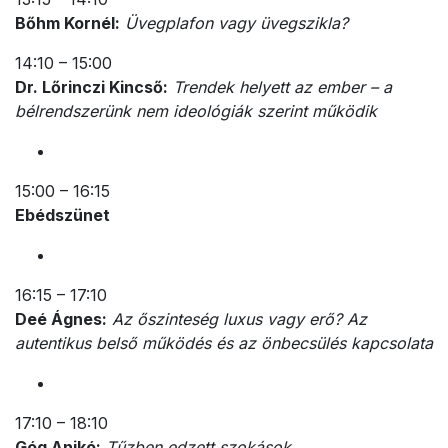
Bőhm Kornél:
Üvegplafon vagy üvegszikla?
14:10 – 15:00
Dr. Lőrinczi Kincső:
Trendek helyett az ember – a
bélrendszerünk nem ideológiák szerint működik
15:00 – 16:15
Ebédszünet
16:15 – 17:10
Deé Ágnes:
Az őszinteség luxus vagy erő? Az
autentikus belső működés és az önbecsülés kapcsolata
17:10 – 18:10
Góg Anikó:
Tűzben edzett szokások