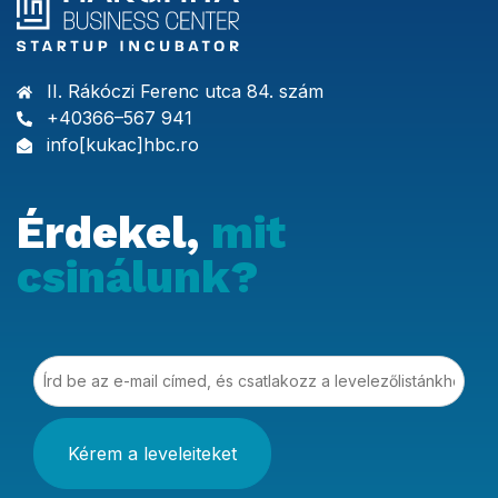
II. Rákóczi Ferenc utca 84. szám
+40366–567 941
info[kukac]hbc.ro
Érdekel,
mit
csinálunk?
Írd be az e-mail címed, és csatlakozz a levelezőlistá