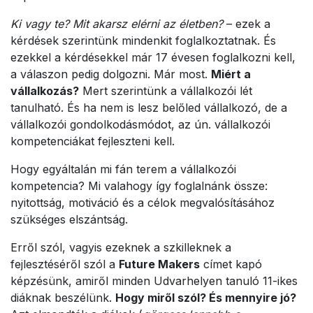
Ki vagy te? Mit akarsz elérni az életben?
– ezek a
kérdések szerintünk mindenkit foglalkoztatnak. És
ezekkel a kérdésekkel már 17 évesen foglalkozni kell,
a válaszon pedig dolgozni. Már most.
Miért a
vállalkozás?
Mert szerintünk a vállalkozói lét
tanulható. És ha nem is lesz belőled vállalkozó, de a
vállalkozói gondolkodásmódot, az ún. vállalkozói
kompetenciákat fejleszteni kell.
Hogy egyáltalán mi fán terem a vállalkozói
kompetencia? Mi valahogy így foglalnánk össze:
nyitottság, motiváció és a célok megvalósításához
szükséges elszántság.
Erről szól, vagyis ezeknek a szkilleknek a
fejlesztéséről szól a
Future Makers
címet kapó
képzésünk, amiről minden Udvarhelyen tanuló 11-ikes
diáknak beszélünk.
Hogy miről szól? És mennyire jó?