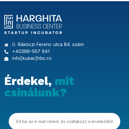
II. Rákóczi Ferenc utca 84. szám
+40366–567 941
info[kukac]hbc.ro
Érdekel,
mit
csinálunk?
Írd be az e-mail címed, és csatlakozz a levelezőlistá