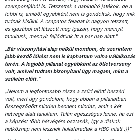
szempontjából is. Tetszettek a napindító játékok, de a
többi is, amiből egyébként nem is gondoltuk, hogy mik
tudnak kisülni. A csapatos feladat is nagyon tetszett,
és igazából ott látszott meg igazán, hogy mennyit
tanultunk, mennyit fejlődtünk itt a pár nap alatt.
“
„
Bár viszonyítási alap nélkül mondom, de szerintem
jobb kezdő lökést nem is kaphattam volna vállalkozás
terén. A legjobb pillanat egyébként az ötletverseny
volt, amivel tudtam bizonyítani úgy magam, mint a
szüleim előtt.
”
„
Nekem a legfontosabb része a zsűri előtti beszéd
volt, mert úgy gondolom, hogy abban a pillanatban
összegződött minden bennem mindaz, amit a két
hétvége alatt tanultam.
Talán egészséges lenne, ha ezt
a képzést több hétvégére osztanák, így a diákok
hétköznap nem lesznek hullafáradtak a HBC miatt :))
“