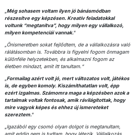
„
Még sohasem voltam ilyen jó bánásmódban
részesítve egy képzésen. Kreatív feladatokkal
voltunk “megtanítva”, hogy milyen egy vállalkozó,
milyen kompetenciái vannak.
“
„Önismeretben sokat fejlődtem, de a vállalkozásra való
rálátásomban is. Továbbra is figyelni fogom önmagam
különféle helyzetekben, és alkalmazni fogom az
életben mindazt, amit itt tanultam.“
„
Formailag azért volt jó, mert változatos volt, játékos
is, de egyben komoly. Kiszámíthatatlan volt, épp
ezért izgalmas. Számomra maga a képzésben azok a
tartalmak voltak fontosak, amik rávilágítottak, hogy
mire vagyok képes és ehhez új ismereteket
szereztem.
“
„
Igazából egy csomó olyan dolgot is megtanultam,
amit eddig nem is tudtam, hogy létezik. Vállalkozás