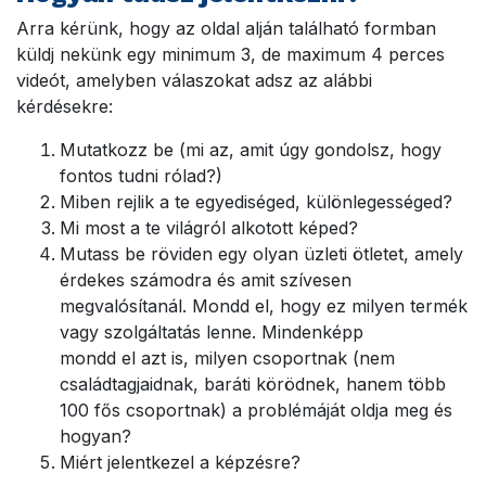
Arra kérünk, hogy az oldal alján található formban
küldj nekünk egy minimum 3, de maximum 4 perces
videót, amelyben válaszokat adsz az alábbi
kérdésekre:
Mutatkozz be (mi az, amit úgy gondolsz, hogy
fontos tudni rólad?)
Miben rejlik a te egyediséged, különlegességed?
Mi most a te világról alkotott képed?
Mutass be röviden egy olyan üzleti ötletet, amely
érdekes számodra és amit szívesen
megvalósítanál. Mondd el, hogy ez milyen termék
vagy szolgáltatás lenne. Mindenképp
mondd el azt is, milyen csoportnak (nem
családtagjaidnak, baráti körödnek, hanem több
100 fős csoportnak) a problémáját oldja meg és
hogyan?
Miért jelentkezel a képzésre?