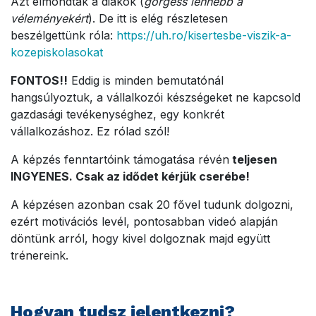
Azt elmondták a diákok (
görgess lennebb a
véleményekért
). De itt is elég részletesen
beszélgettünk róla:
https://uh.ro/kisertesbe-viszik-a-
kozepiskolasokat
FONTOS!!
Eddig is minden bemutatónál
hangsúlyoztuk, a vállalkozói készségeket ne kapcsold
gazdasági tevékenységhez, egy konkrét
vállalkozáshoz. Ez rólad szól!
A képzés fenntartóink támogatása révén
teljesen
INGYENES. Csak az idődet kérjük cserébe!
A képzésen azonban csak 20 fővel tudunk dolgozni,
ezért motivációs levél, pontosabban videó alapján
döntünk arról, hogy kivel dolgoznak majd együtt
trénereink.
Hogyan tudsz jelentkezni?