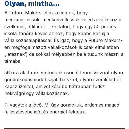
Olyan, mintha…
A Future Makers-el az a célunk, hogy
megismertessük, megkedveltessük veled a vállalkozói
szellemet, attitűdöt. Te is látod, hogy egy 50 perces
iskolai tanóra kevés ahhoz, hogy képbe kerülj a
vállalkozásalapítással. És igaz, hogy a Future Makers-
en megfogalmazott vállalkozások is csak elméletben
„léteznek”, de sokkal mélyebben bele tudunk mászni a
témába.
56 óra alatt mi sem tudunk csodát tenni. Viszont olyan
gondolkodásmódot sajátíthatsz el, olyan szemléletből
kapsz ízelítőt, amivel később bátrabban tudsz
nekivágni egy vállalkozásnak.
Ti vagytok a jövő. Mi úgy gondoljuk, érdemes magad
fejlesztésébe időt és energiát fektetni.