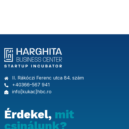
II. Rákóczi Ferenc utca 84. szám
+40366–567 941
info[kukac]hbc.ro
Érdekel,
mit
csinálunk?