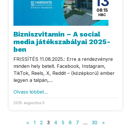
13
08:15
HBC
Bizniszvitamin – A social
media játékszabályai 2025-
ben
FRISSÍTÉS 11.08.2025.: Erre a rendezvényre
minden hely betelt. Facebook, Instagram,
TikTok, Reels, X, Reddit – (középkorú) ember
legyen a talpán,…
Olvass többet…
2025. augusztus 5.
Bejegyzések lapozá
<
1
2
3
4
5
6
7
…
30
>