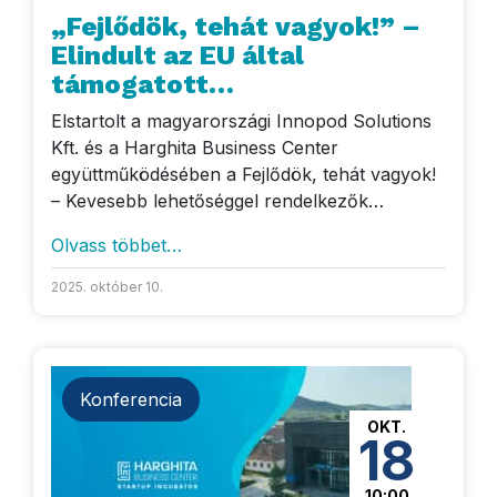
„Fejlődök, tehát vagyok!” –
Elindult az EU által
támogatott
vállalkozásfejlesztési
Elstartolt a magyarországi Innopod Solutions
programunk
Kft. és a Harghita Business Center
együttműködésében a Fejlődök, tehát vagyok!
– Kevesebb lehetőséggel rendelkezők…
Olvass többet…
2025. október 10.
Konferencia
OKT.
18
10:00