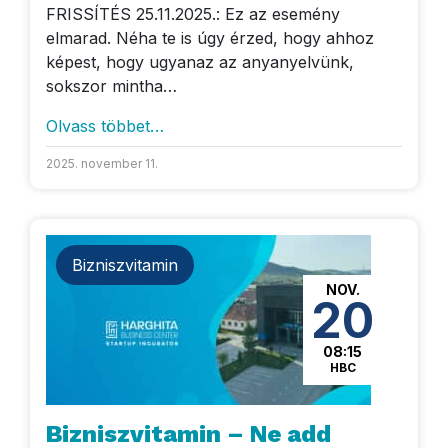
FRISSÍTÉS 25.11.2025.: Ez az esemény
elmarad. Néha te is úgy érzed, hogy ahhoz
képest, hogy ugyanaz az anyanyelvünk,
sokszor mintha…
Olvass többet…
2025. november 11.
Bizniszvitamin
NOV.
20
08:15
HBC
Bizniszvitamin – Ne add