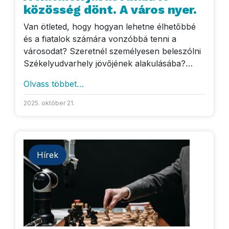
közösség dönt. A város nyer.
Van ötleted, hogy hogyan lehetne élhetőbbé
és a fiatalok számára vonzóbbá tenni a
városodat? Szeretnél személyesen beleszólni
Székelyudvarhely jövőjének alakulásába?…
Olvass többet…
2025. október 21.
Hírek