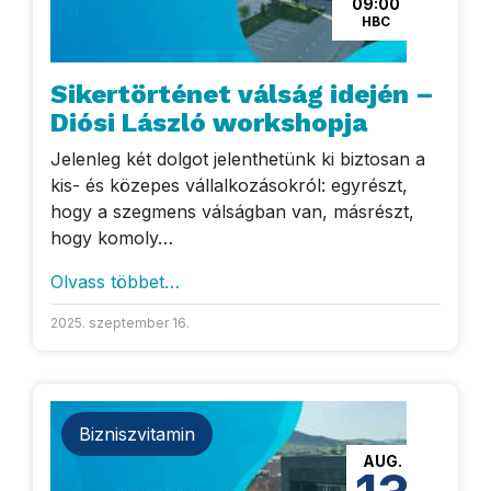
09:00
HBC
Sikertörténet válság idején –
Diósi László workshopja
Jelenleg két dolgot jelenthetünk ki biztosan a
kis- és közepes vállalkozásokról: egyrészt,
hogy a szegmens válságban van, másrészt,
hogy komoly…
Olvass többet…
2025. szeptember 16.
Bizniszvitamin
AUG.