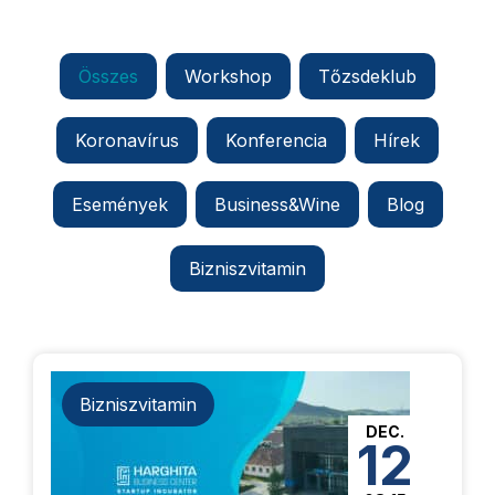
Összes
Workshop
Tőzsdeklub
Koronavírus
Konferencia
Hírek
Események
Business&Wine
Blog
Bizniszvitamin
Bizniszvitamin
DEC.
12