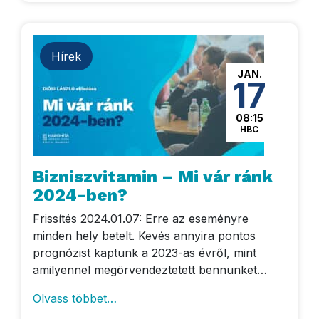
Hírek
JAN.
17
08:15
HBC
Bizniszvitamin – Mi vár ránk
2024-ben?
Frissítés 2024.01.07: Erre az eseményre
minden hely betelt. Kevés annyira pontos
prognózist kaptunk a 2023-as évről, mint
amilyennel megörvendeztetett bennünket…
Olvass többet…