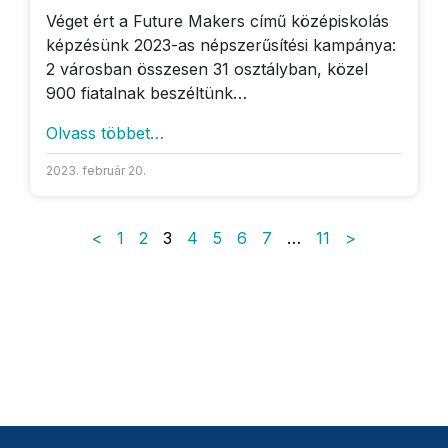
Véget ért a Future Makers című középiskolás
képzésünk 2023-as népszerűsítési kampánya:
2 városban összesen 31 osztályban, közel
900 fiatalnak beszéltünk…
Olvass többet…
2023. február 20.
Bejegyzések lapozá
<
1
2
3
4
5
6
7
…
11
>