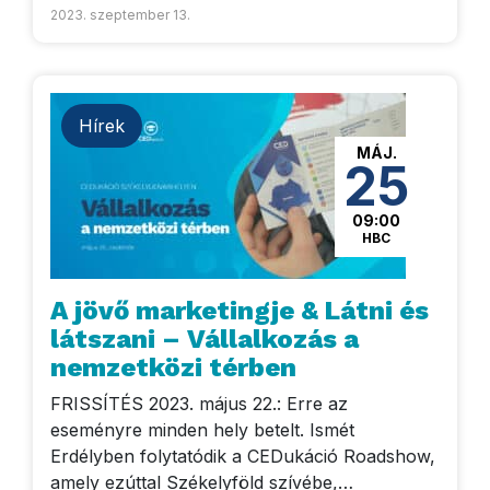
2023. szeptember 13.
Hírek
MÁJ.
25
09:00
HBC
A jövő marketingje & Látni és
látszani – Vállalkozás a
nemzetközi térben
FRISSÍTÉS 2023. május 22.: Erre az
eseményre minden hely betelt. Ismét
Erdélyben folytatódik a CEDukáció Roadshow,
amely ezúttal Székelyföld szívébe,…