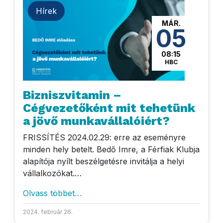
Hírek
MÁR.
05
08:15
HBC
Bizniszvitamin –
Cégvezetőként mit tehetünk
a jövő munkavállalóiért?
FRISSÍTÉS 2024.02.29: erre az eseményre
minden hely betelt. Bedő Imre, a Férfiak Klubja
alapítója nyílt beszélgetésre invitálja a helyi
vállalkozókat.…
Olvass többet…
2024. február 26.