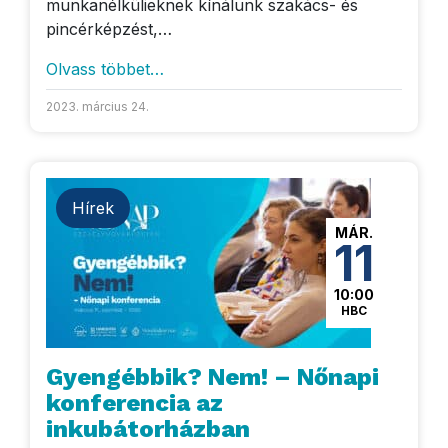
munkanélkülieknek kínálunk szakács- és
pincérképzést,…
Olvass többet…
2023. március 24.
Hírek
MÁR.
11
10:00
HBC
Gyengébbik? Nem! – Nőnapi
konferencia az
inkubátorházban