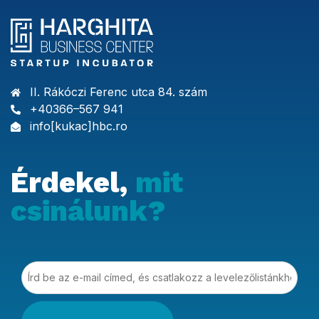
II. Rákóczi Ferenc utca 84. szám
+40366–567 941
info[kukac]hbc.ro
Érdekel,
mit
csinálunk?
Írd be az e-mail címed, és csatlakozz a levelezőlistá