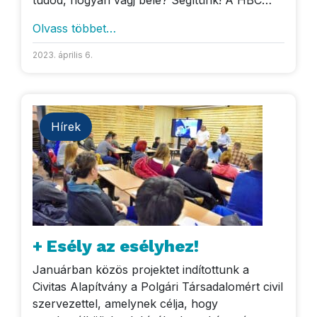
tudod, hogyan vágj bele? Segítünk! A HBC…
Olvass többet…
2023. április 6.
Hírek
+ Esély az esélyhez!
Januárban közös projektet indítottunk a
Civitas Alapítvány a Polgári Társadalomért civil
szervezettel, amelynek célja, hogy