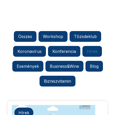
Összes
Workshop
Tőzsdeklub
Koronavírus
Konferencia
Hírek
Események
Business&Wine
Blog
Bizniszvitamin
Hírek